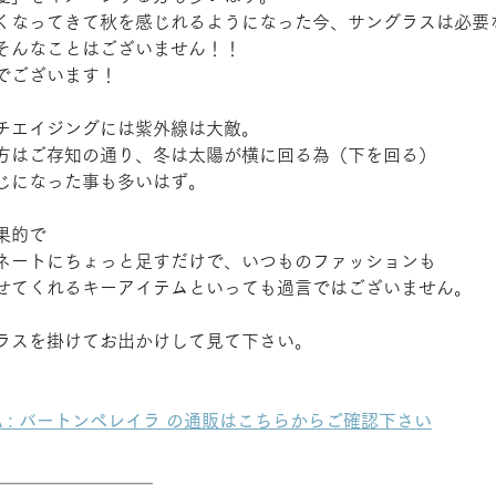
くなってきて秋を感じれるようになった今、サングラスは必要
そんなことはございません！！
でございます！
チエイジングには紫外線は大敵。
方はご存知の通り、冬は太陽が横に回る為（下を回る）
じになった事も多いはず。
果的で
ネートにちょっと足すだけで、いつものファッションも
せてくれるキーアイテムといっても過言ではございません。
ラスを掛けてお出かけして見て下さい。
EIRA : バートンペレイラ の通販はこちらからご確認下さい
＿＿＿＿＿＿＿＿＿