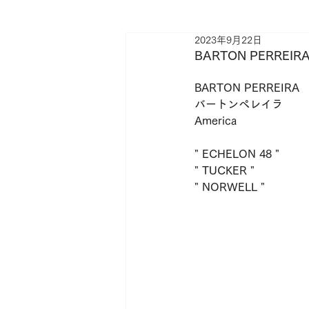
2023年9月22日
l.a.Eyeworks
Lunetta BADA
BARTON PERR
BARTON PERREIRA
メガネ
サングラス
shop
バートンペレイラ
America
" ECHELON 48 "
" TUCKER "
" NORWELL "