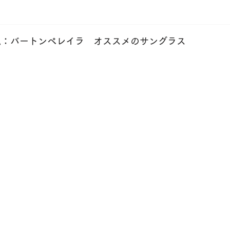
TITANIKA
TWO FACE
WAITING FOR THE SUN
OTHE
EIRA：バートンペレイラ オススメのサングラス