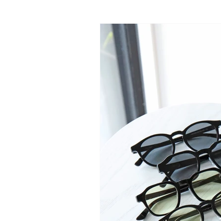
l.a.Eyeworks
Lunetta BADA
メガネ
サングラス
shop