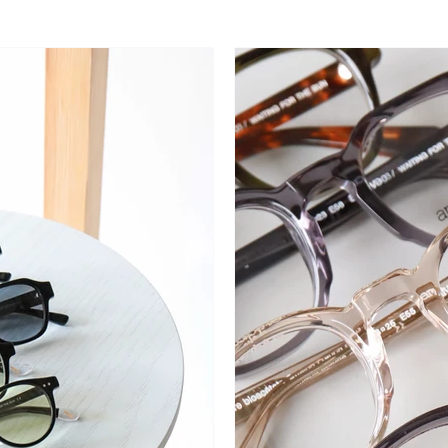
TITANIKA
TWO FACE
WAITING FOR THE SUN
OTHE