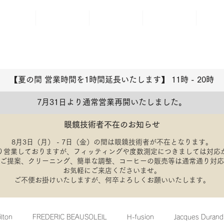
ABOUT
BRAND
ACCESS
BLOG
REP
【夏の間 営業時間を1時間延長いたします】 11時 - 20
​時
7月31日より通常営業再開いたしました。
眼鏡技術者不在のお知らせ
8月3日（月） - 7日（金）の間は眼鏡技術者が不在となります。
り営業しておりますが、フィッティングや度数測定につきましては対応
のご提案、クリーニング、簡単な調整、コーヒーの販売等は通常通り対
​お気軽にご来店くださいませ。
​ご不便お掛けいたしますが、何卒よろしくお願いいたします。
ilton
FREDERIC BEAUSOLEIL
H-fusion
Jacques Durand