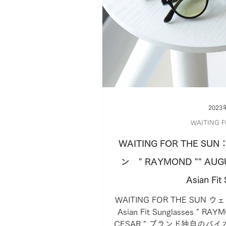
2023
WAITING 
WAITING FOR THE
ン " RAYMOND "" AUGU
Asian Fit
WAITING FOR THE SUN
Asian Fit Sunglasses " RAY
CESAR " ブランド独自の