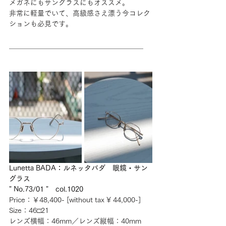
メガネにもサングラスにもオススメ。
非常に軽量でいて、高級感さえ漂う今コレク
ションも必見です。
＿＿＿＿＿＿＿＿＿＿＿＿＿＿＿＿＿＿＿
Lunetta BADA：ルネッタバダ　眼鏡・サン
グラス
" No.73/01 "　col.1020
Price：￥48,400- [without tax ¥ 44,000-] 
Size：46□21
レンズ横幅：46mm／レンズ縦幅：40mm