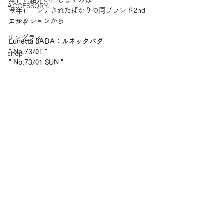
本日ご紹介いたしますのは
ACCESSORY
今年ローンチされたばかりの同ブランド2nd
コレクションから
メガネ
サングラス
Lunetta BADA：ルネッタバダ
" No.73/01 "
shop
" No.73/01 SUN "