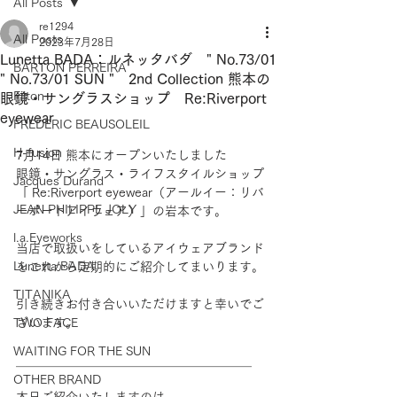
All Posts
re1294
All Posts
2023年7月28日
Lunetta BADA：ルネッタバダ " No.73/01
BARTON PERREIRA
" No.73/01 SUN " 2nd Collection 熊本の
Filton
眼鏡・サングラスショップ Re:Riverport
eyewear
FREDERIC BEAUSOLEIL
H-fusion
7月14日 熊本にオープンいたしました
眼鏡・サングラス・ライフスタイルショップ
Jacques Durand
「 Re:Riverport eyewear（アールイー：リバ
JEAN PHILIPPE JOLY
ーポートアイウェア）」の岩本です。
l.a.Eyeworks
当店で取扱いをしているアイウェアブランド
Lunetta BADA
をこれから定期的にご紹介してまいります。
TITANIKA
引き続きお付き合いいただけますと幸いでご
TWO FACE
ざいます。
WAITING FOR THE SUN
＿＿＿＿＿＿＿＿＿＿＿＿＿＿＿＿＿＿＿
OTHER BRAND