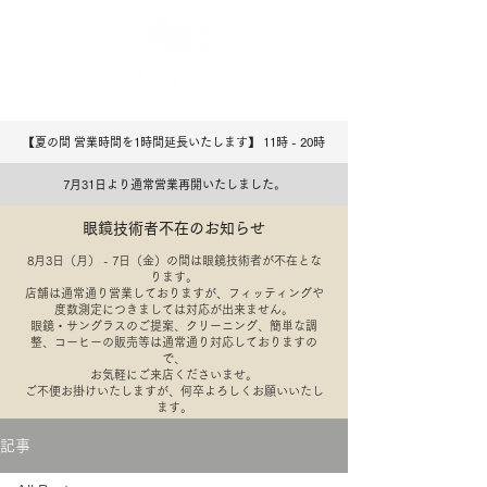
【夏の間 営業時間を1時間延長いたします】 11時 - 20
​時
7月31日より通常営業再開いたしました。
眼鏡技術者不在のお知らせ
8月3日（月） - 7日（金）の間は眼鏡技術者が不在とな
ります。
店舗は通常通り営業しておりますが、フィッティングや
度数測定につきましては対応が出来ません。
​眼鏡・サングラスのご提案、クリーニング、簡単な調
整、コーヒーの販売等は通常通り対応しておりますの
で、
​お気軽にご来店くださいませ。
​ご不便お掛けいたしますが、何卒よろしくお願いいたし
ます。
記事