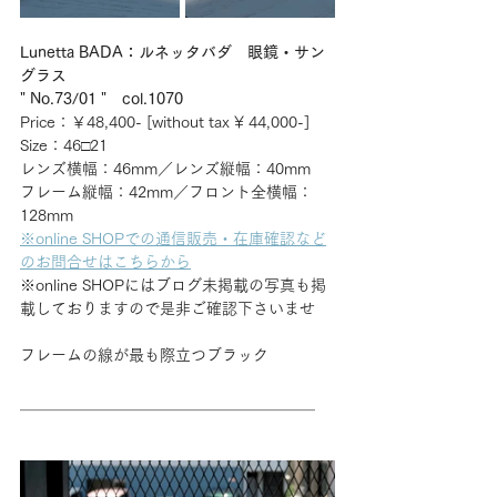
Lunetta BADA：ルネッタバダ　眼鏡・サン
グラス
" No.73/01 "　col.1070
Price：￥48,400- [without tax ¥ 44,000-] 
Size：46□21
レンズ横幅：46mm／レンズ縦幅：40mm
フレーム縦幅：42mm／フロント全横幅：
128mm
※online SHOPでの通信販売・在庫確認など
のお問合せはこちらから
※online SHOPにはブログ未掲載の写真も掲
載しておりますので是非ご確認下さいませ
フレームの線が最も際立つブラック
＿＿＿＿＿＿＿＿＿＿＿＿＿＿＿＿＿＿＿