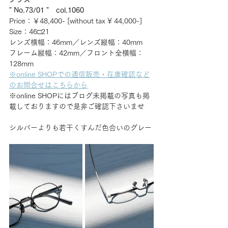
" No.73/01 "　col.1060
Price：￥48,400- [without tax ¥ 44,000-] 
Size：46□21
レンズ横幅：46mm／レンズ縦幅：40mm
フレーム縦幅：42mm／フロント全横幅：
128mm
※online SHOPでの通信販売・在庫確認など
のお問合せはこちらから
※online SHOPにはブログ未掲載の写真も掲
載しておりますので是非ご確認下さいませ
シルバーよりも若干くすんだ色合いのグレー