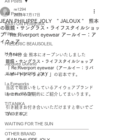
All Posts
re1294
All Posts
2023年7月17日
JEAN PHILIPPE JOLY " JALOUX " 熊本
BARTON PERREIRA
の眼鏡・サングラス・ライフスタイルショッ
Filton
プ Re:Riverport eyewear アールイー：ア
イウェア
FREDERIC BEAUSOLEIL
H-fusion
7月14日 金 熊本にオープンいたしました
眼鏡・サングラス・ライフスタイルショップ
Jacques Durand
「 Re:Riverport eyewear（アールイー：リバ
JEAN PHILIPPE JOLY
ーポートアイウェア）」
の岩本です。
l.a.Eyeworks
当店で取扱いをしているアイウェアブランド
Lunetta BADA
をこれから定期的にご紹介してまいります。
TITANIKA
引き続きお付き合いいただけますと幸いでご
TWO FACE
ざいます。
WAITING FOR THE SUN
＿＿＿＿＿＿＿＿＿＿＿＿＿＿＿＿＿＿＿
OTHER BRAND