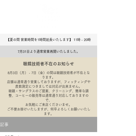
【夏の間 営業時間を1時間延長いたします】 11時 - 20
​時
7月31日より通常営業再開いたしました。
眼鏡技術者不在のお知らせ
8月3日（月） - 7日（金）の間は眼鏡技術者が不在とな
ります。
店舗は通常通り営業しておりますが、フィッティングや
度数測定につきましては対応が出来ません。
​眼鏡・サングラスのご提案、クリーニング、簡単な調
整、コーヒーの販売等は通常通り対応しておりますの
で、
​お気軽にご来店くださいませ。
​ご不便お掛けいたしますが、何卒よろしくお願いいたし
ます。
記事