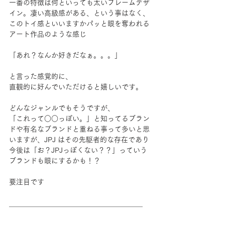
一番の特徴は何といっても太いフレームデザ
イン。凄い高級感がある、という事はなく、
このトイ感といいますかパッと眼を奪われる
アート作品のような感じ
「あれ？なんか好きだなぁ。。。」
と言った感覚的に、
直観的に好んでいただけると嬉しいです。
どんなジャンルでもそうですが、
「これって○○っぽい。」と知ってるブラン
ドや有名なブランドと重ねる事って多いと思
いますが、JPJ はその先駆者的な存在であり
今後は「お？JPJっぽくない？？」っていう
ブランドも眼にするかも！？
要注目です
＿＿＿＿＿＿＿＿＿＿＿＿＿＿＿＿＿＿＿