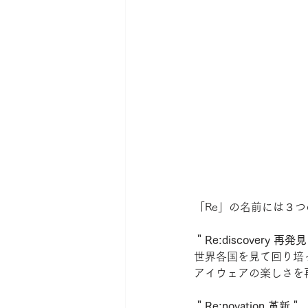
「Re」の名前には３
＂Re:discovery 再発
世界各国を見て回り培
アイウェアの楽しさを
＂Re:novation 革新＂