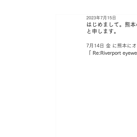
2023年7月15日
l.a.Eyeworks
Lunetta BADA
はじめまして。熊本の眼
と申します。
メガネ
サングラス
shop
7月14日 金 に熊本
「 Re:Riverpor