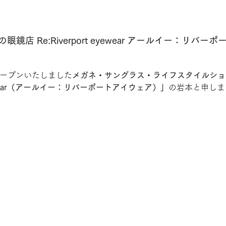
TITANIKA
TWO FACE
WAITING FOR THE SUN
OTHE
鏡店 Re:Riverport eyewear アールイー：リバー
にオープンいたしました
メガネ・サングラス・ライフスタイルショ
t eyewear（アールイー：リバーポートアイウェア）」
の岩本と申しま