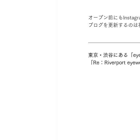
オープン前にもInsta
ブログを更新するのは
＿＿＿＿＿＿＿＿＿＿
東京・渋谷にある「eye
「Re：Riverport