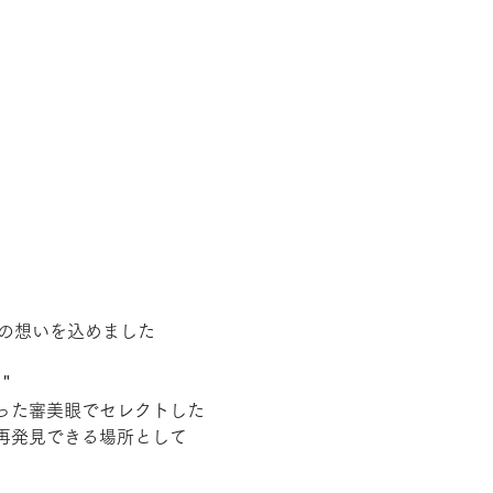
つの想いを込めました
見＂
った審美眼でセレクトした
再発見できる場所として