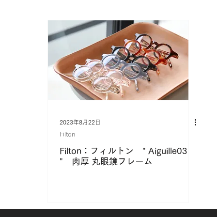
TITANIKA
TWO FACE
WAITING FOR THE SUN
OTHE
2023年8月22日
Filton
Filton：フィルトン " Aiguille03
" 肉厚 丸眼鏡フレーム