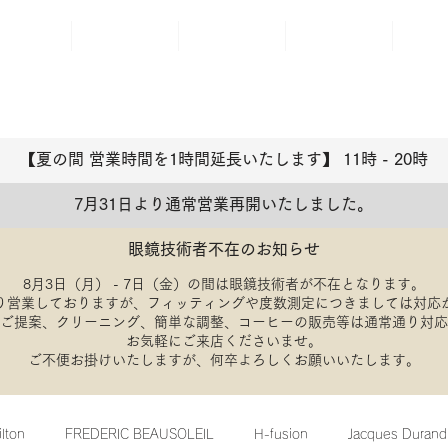
ABOUT
BRAND
ACCESS
BLOG
REP
【夏の間 営業時間を1時間延長いたします】 11時 - 20
​時
7月31日より通常営業再開いたしました。
眼鏡技術者不在のお知らせ
8月3日（月） - 7日（金）の間は眼鏡技術者が不在となります。
り営業しておりますが、フィッティングや度数測定につきましては対応
のご提案、クリーニング、簡単な調整、コーヒーの販売等は通常通り対
​お気軽にご来店くださいませ。
​ご不便お掛けいたしますが、何卒よろしくお願いいたします。
ilton
FREDERIC BEAUSOLEIL
H-fusion
Jacques Durand