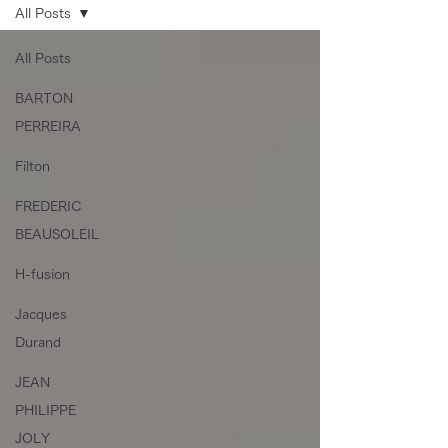
All Posts
All Posts
BARTON
PERREIRA
Filton
FREDERIC
BEAUSOLEIL
H-fusion
Jacques
Durand
JEAN
PHILIPPE
JOLY