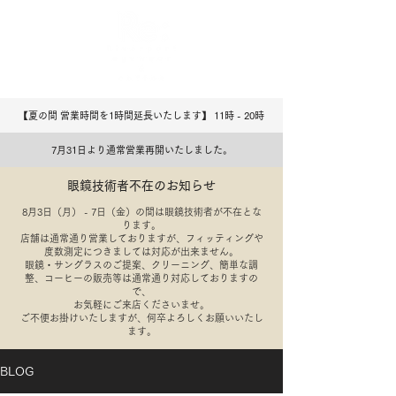
【夏の間 営業時間を1時間延長いたします】 11時 - 20
​時
7月31日より通常営業再開いたしました。
眼鏡技術者不在のお知らせ
8月3日（月） - 7日（金）の間は眼鏡技術者が不在とな
ります。
店舗は通常通り営業しておりますが、フィッティングや
度数測定につきましては対応が出来ません。
​眼鏡・サングラスのご提案、クリーニング、簡単な調
整、コーヒーの販売等は通常通り対応しておりますの
で、
​お気軽にご来店くださいませ。
​ご不便お掛けいたしますが、何卒よろしくお願いいたし
ます。
BLOG