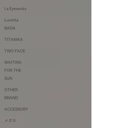
l.a.Eyeworks
Lunetta
BADA
TITANIKA
TWO FACE
WAITING
FOR THE
SUN
OTHER
BRAND
ACCESSORY
メガネ