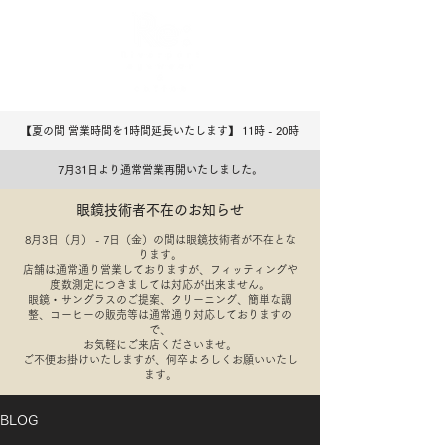
【夏の間 営業時間を1時間延長いたします】 11時 - 20
​時
7月31日より通常営業再開いたしました。
眼鏡技術者不在のお知らせ
8月3日（月） - 7日（金）の間は眼鏡技術者が不在とな
ります。
店舗は通常通り営業しておりますが、フィッティングや
度数測定につきましては対応が出来ません。
​眼鏡・サングラスのご提案、クリーニング、簡単な調
整、コーヒーの販売等は通常通り対応しておりますの
で、
​お気軽にご来店くださいませ。
​ご不便お掛けいたしますが、何卒よろしくお願いいたし
ます。
BLOG