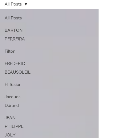
All Posts
All Posts
BARTON
PERREIRA
Filton
FREDERIC
BEAUSOLEIL
H-fusion
Jacques
Durand
JEAN
PHILIPPE
JOLY