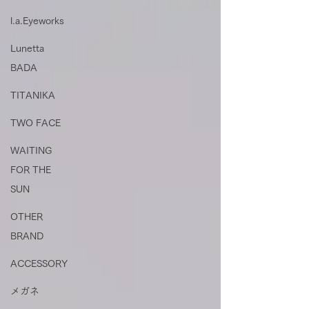
l.a.Eyeworks
Lunetta
BADA
TITANIKA
TWO FACE
WAITING
FOR THE
SUN
OTHER
BRAND
ACCESSORY
メガネ