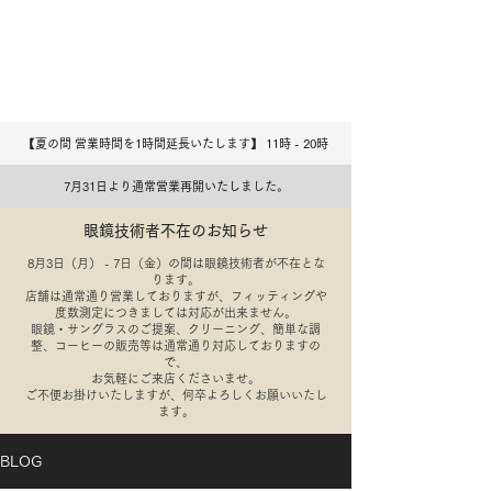
【夏の間 営業時間を1時間延長いたします】 11時 - 20
​時
7月31日より通常営業再開いたしました。
眼鏡技術者不在のお知らせ
8月3日（月） - 7日（金）の間は眼鏡技術者が不在とな
ります。
店舗は通常通り営業しておりますが、フィッティングや
度数測定につきましては対応が出来ません。
​眼鏡・サングラスのご提案、クリーニング、簡単な調
整、コーヒーの販売等は通常通り対応しておりますの
で、
​お気軽にご来店くださいませ。
​ご不便お掛けいたしますが、何卒よろしくお願いいたし
ます。
BLOG