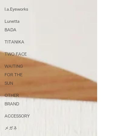
l.a.Eyeworks
Lunetta
BADA
TITANIKA
TWO FACE
WAITING
FOR THE
SUN
OTHER
BRAND
ACCESSORY
メガネ